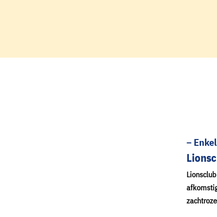
– Enke
Lionsc
Lionsclub
afkomstig
zachtroze