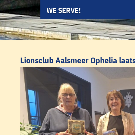
WE SERVE!
Lionsclub Aalsmeer Ophelia laat