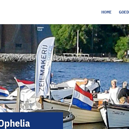
HOME
GOED
Ophelia