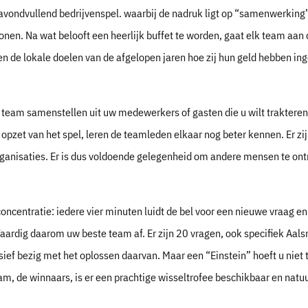
vondvullend bedrijvenspel. waarbij de nadruk ligt op “samenwerking”,
sonen. Na wat belooft een heerlijk buffet te worden, gaat elk team aan 
len de lokale doelen van de afgelopen jaren hoe zij hun geld hebben ing
w team samenstellen uit uw medewerkers of gasten die u wilt traktere
 opzet van het spel, leren de teamleden elkaar nog beter kennen. Er z
rganisaties. Er is dus voldoende gelegenheid om andere mensen te ont
concentratie: iedere vier minuten luidt de bel voor een nieuwe vraag en e
Vaardig daarom uw beste team af. Er zijn 20 vragen, ook specifiek Aal
ef bezig met het oplossen daarvan. Maar een “Einstein” hoeft u niet 
am, de winnaars, is er een prachtige wisseltrofee beschikbaar en natu