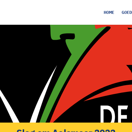
HOME
GOED