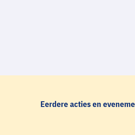
Ook in 2025 hebben wij weer, in samenwerking met Witte
Eerdere acties en evenem